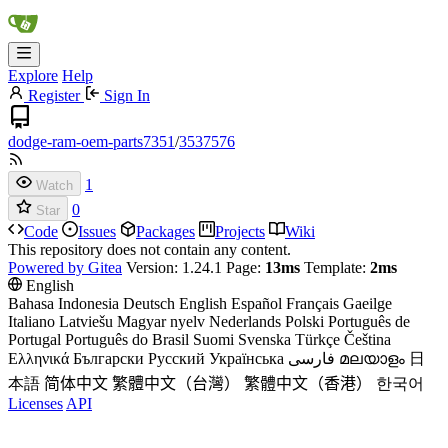
Explore
Help
Register
Sign In
dodge-ram-oem-parts7351
/
3537576
1
Watch
0
Star
Code
Issues
Packages
Projects
Wiki
This repository does not contain any content.
Powered by Gitea
Version: 1.24.1 Page:
13ms
Template:
2ms
English
Bahasa Indonesia
Deutsch
English
Español
Français
Gaeilge
Italiano
Latviešu
Magyar nyelv
Nederlands
Polski
Português de
Portugal
Português do Brasil
Suomi
Svenska
Türkçe
Čeština
Ελληνικά
Български
Русский
Українська
فارسی
മലയാളം
日
本語
简体中文
繁體中文（台灣）
繁體中文（香港）
한국어
Licenses
API