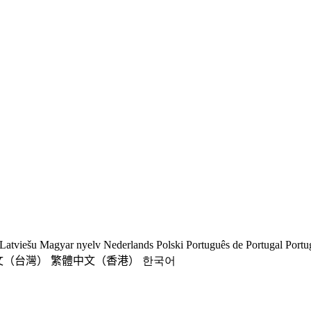
Latviešu
Magyar nyelv
Nederlands
Polski
Português de Portugal
Portu
文（台灣）
繁體中文（香港）
한국어