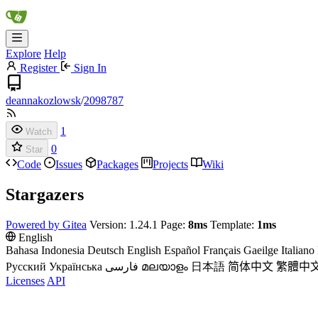
Explore
Help
Register
Sign In
deannakozlowsk
/
2098787
1
Watch
0
Star
Code
Issues
Packages
Projects
Wiki
Stargazers
Powered by Gitea
Version: 1.24.1 Page:
8ms
Template:
1ms
English
Bahasa Indonesia
Deutsch
English
Español
Français
Gaeilge
Italiano
Русский
Українська
فارسی
മലയാളം
日本語
简体中文
繁體中
Licenses
API