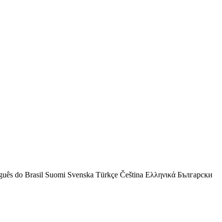
guês do Brasil
Suomi
Svenska
Türkçe
Čeština
Ελληνικά
Български